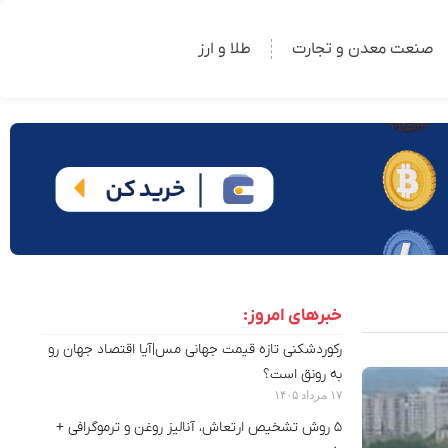
صنعت معدن و تجارت
طلا و ارز
خبرهای امروز:
رکوردشکنی تازه قیمت جهانی مس|آیا اقتصاد جهان رو
به رونق است؟
۱۷ مرداد ۱۴۰۵
۵ روش تشخیص ارتعاش، آنالیز روغن و ترموگرافی +