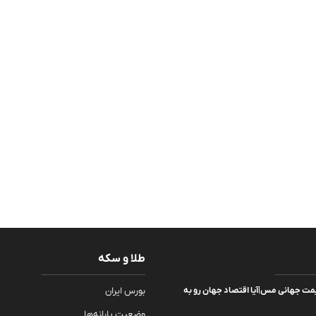
طلا و سکه
مت جهانی مس|آیا اقتصاد جهان رو به
بورس ایران
وضعیت یارانه‌ها