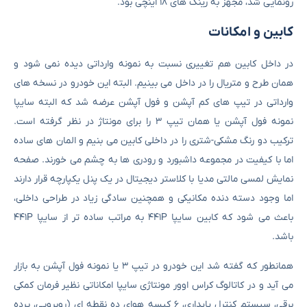
رونمایی شد، مجهز به رینگ های ۱۸ اینچی بود.
کابین و امکانات
در داخل کابین هم تغییری نسبت به نمونه وارداتی دیده نمی شود و
همان طرح و متریال را در داخل می بینیم. البته این خودرو در نسخه های
وارداتی در تیپ های کم آپشن و فول آپشن عرضه شد که البته سایپا
نمونه فول آپشن یا همان تیپ ۳ را برای مونتاژ در نظر گرفته است.
ترکیب دو رنگ مشکی-شتری را در داخلی کابین می بنیم و المان های ساده
اما با کیفیت در مجموعه داشبورد و رودری ها به چشم می خورند. صفحه
نمایش لمسی مالتی مدیا با کلاستر دیجیتال در یک پنل یکپارچه قرار دارند
اما وجود دسته دنده مکانیکی و همچنین سادگی زیاد در طراحی داخلی،
باعث می شود که کابین سایپا ۴۴۱P به مراتب ساده تر از سایپا ۴۴۱P
باشد.
همانطور که گفته شد این خودرو در تیپ ۳ یا نمونه فول آپشن به بازار
می آید و در کاتالوگ کراس اوور مونتاژی سایپا امکاناتی نظیر فرمان کمکی
برقی، سیستم کنترل پایداری، ۶ کیسه هوای ده نقطه ای (روبرویی، پرده