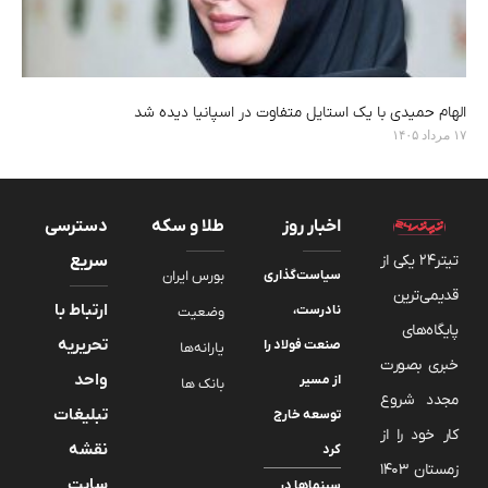
الهام حمیدی با یک استایل متفاوت در اسپانیا دیده شد
۱۷ مرداد ۱۴۰۵
اخبار روز
طلا و سکه
دسترسی
تیتر24 یکی از
سریع
سیاست‌گذاری‌های
بورس ایران
قدیمی‌ترین
ارتباط با
نادرست،
وضعیت
پایگاه‌های
تحریریه
صنعت فولاد را
یارانه‌ها
خبری بصورت
واحد
از مسیر
بانک ها
مجدد شروع
تبلیغات
توسعه خارج
کار خود را از
نقشه
کرد
زمستان 1403
سایت
سینماها در