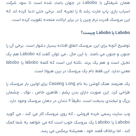
همان شیفتگی با Labobo در جهان باعث شده است تا سود شرکت
اسباب بازی پاپ مارت رشد ۵ را تجربه کند. برخی حتی ادعا کرده اند که
این عروسک قدرت نرم چین را در برابر ایالات متحده تقویت کرده است.
Labobo یا Labobo چیست؟
توضیح آنچه برای این عروسک اتفاق افتاده بسیار دشوار است. برخی آن را
جنون و جنون می نامند. با این حال ، می توان گفت که Labobo هم یک
تخیل است و هم یک برند. نکته این است که کلمه labobo یا labobo
معنی ندارد. این فقط نام یک عروسک در بین هیولا است.
یک هنرمند هنگ کوشن به نام Cassing Long برای اولین بار عروسک را
طراحی کرد. این صورت دارای بدن پشم ، ظاهری خاص ، نوک ، چشمان
بزرگ و لبخندی بدبخت است. دقیقاً ۹ دندان در دهان عروسک وجود دارد.
وب سایت رسمی خرده فروشی ، که روی عروسک کار می کند ، می گوید
Labobo یا Labobo یک عروسک خوب است که می خواهد به شما کمک
کند ، اما برخلاف قصد خود ، همیشه برعکس می رسد.