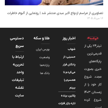
تصاویری از مراسم ازدواج اکبر عبدی منتشر شد | رونمایی از آلبوم خاطرات
۱۶ مرداد ۱۴۰۵
اخبار روز
طلا و سکه
دسترسی
تیتر24 یکی از
سریع
شهاب
بورس ایران
قدیمی‌ترین
ارتباط با
حسینی: از
وضعیت
پایگاه‌های
تحریریه
پادگان فرار
یارانه‌ها
خبری بصورت
واحد
می‌کردم تا
بانک ها
مجدد شروع
تبلیغات
همسرم را
کار خود را از
نقشه
ببینم
زمستان 1403
سایت
پلاتین، برنده
شروع کرده
تازه بازار فلزات
است.