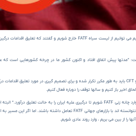
رئیس مرکز اطلاعات مالی گفت که با تقسیم کار ملی در طی یک سال و نیم می توانیم از لیست سیاه FATF خارج شویم و گفتند
گفت: “مدتها پیش اتفاق افتاد و اکنون کشور ما در چرخه کشورهایی است که 
وی افزود: “این بسیار مهم است ، زیرا از سالی که کنوانسیون های پالرمو و CFT باید به طور مکرر تکرار شده و برای تصمیم گیری در مورد تعلی
خانی ادامه داد: “اگر ما نیز به CFT تأیید و به آن بپیوندیم ، می توانیم وارد چانه زنی FATF شویم تا درگیری علیه ایران را به حالت تعلی
نیست ، زیرا تقریباً هشت سال از زمان انقضا برنامه اقدام گذشته و ایران نتوانسته اند با بازارهای جهانی FATF تعامل داشته ب
ا را از بین می بریم ، وارد روند عادی شویم.