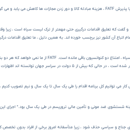
رئیس کمیسیون سرمایه گذاری و تأمین مالی اتاق بازرگانی ایران گفت که با پذیرش FATF ، هزینه مبادله کالا و دور زدن مجازات ها کاهش 
د و گفت که تعلیق اقدامات درگیری حتی مهمتر از ترک لیست سیاه است ، زیرا وق
مام اتباع آن کشور نیز برچسب خورده اند. به همین دلیل ، ما تعلیق اقدامات درگیر
رئیس مرکز اطلاعات مالی اظهار داشت: دلیل اصلی ماندن ایران در لیست سیاه ، امتناع دو کنوانسیون باقی مانده
انجام دهیم ، بلکه فقط این دو است. این کار از سال ۵ به طور مداوم تکرار شده است ، در حالی که بیش از ۵ دولت در سراسر 
ی کار می توانیم کل برنامه اقدام را طی یک سال تا یک سال و نیم تصویب کنیم ،
مینه شستشوی ضد مونی و تأمین مالی تروریسم در طی یک سال بود.” اجرای این
اطرنشان کرد: مهمتر از همه ، مسئله FATF باید از فضای جناح و سیاسی حذف شود ، زیرا متأسفانه امروز برخی از افراد بدون