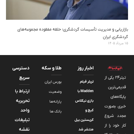
بازاریابی و مدیریت تأسیسات گردشگری؛ حلقه مفقوده مجموعه‌های
گردشگری ایران
۱۵ مرداد ۱۴۰۵
اخبار روز
طلا و سکه
دسترسی
تیتر24 یکی از
سریع
تریلر فیلم
بورس ایران
قدیمی‌ترین
ارتباط با
Madden با
وضعیت
پایگاه‌های
تحریریه
بازی نیکلاس
یارانه‌ها
خبری بصورت
واحد
کیج و
بانک ها
مجدد شروع
تبلیغات
کریستین بیل
کار خود را از
نقشه
منتشر شد