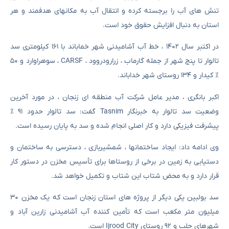
تنش های آب را برجسته کرده و انتقال آب به مکانهای هدفمند و هر
استان به دنبال افزایش حقوق خود است.
در اکتبر سال ۱۴۰۲ ، خط آب آشامیدنی شهر خماباند با ۱۶۱ کیلومتری سد
تالوار تا پنج شهر از جمله گارماب ، زرارودروود ، CARSF ، سوهراوارد و ۵۰
٪ کیدار و ۱۳۴ روستای شهر خداباند.
اکبر بانگری ، مدیر عامل شرکت آب منطقه ای زنجان ، در مورد آخرین
وضعیت سد تالوار به خبرنگار Tasnim گفت: سد تالوار حدود ۹۱ ٪
پیشرفت فیزیکی دارد و کار اصلی انجام شده و سد به پایان رسیده است.
وی ادامه داد: ایجاد ساختمانها ، شمشیربازی ، دسترسی به ساختمان و
دستیابی به زمین در برخی از روستاها برای تأسیس مخزن در دستور کار
قرار دارد و به محض شتاب این شتاب و تکمیل خواهد شد.
سد بولبین یکی دیگر از پروژه های استان زنجان است که یک مخزن ۳۰
میلیون متر مکعب است که تأمین کننده آب آشامیدنی زارین آباد و
شهرهای حلب و ۹۲ روستای Ijrood City است.