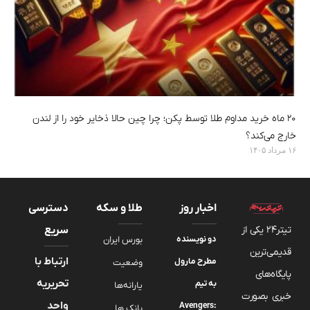
۲۰ ماه خرید مداوم طلا توسط پکن؛ چرا چین حالا ذخایر خود را از لندن
خارج می‌کند؟
۱۶ مرداد ۱۴۰۵
اخبار روز
طلا و سکه
دسترسی
تیتر24 یکی از
سریع
دو نویسنده
بورس ایران
قدیمی‌ترین
ارتباط با
مطرح مارول
وضعیت
پایگاه‌های
تحریریه
به تیم
یارانه‌ها
خبری بصورت
واحد
Avengers:
بانک ها