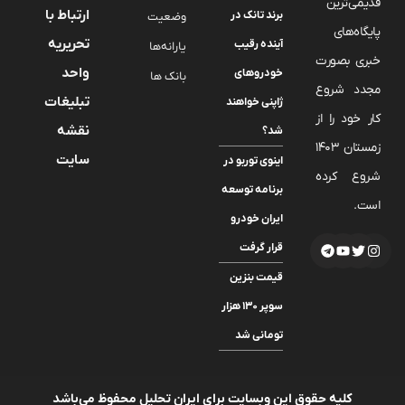
قدیمی‌ترین
ارتباط با
برند تانک در
وضعیت
پایگاه‌های
تحریریه
آینده رقیب
یارانه‌ها
خبری بصورت
واحد
خودروهای
بانک ها
مجدد شروع
تبلیغات
ژاپنی خواهند
کار خود را از
نقشه
شد؟
زمستان 1403
سایت
اینوی توربو در
شروع کرده
برنامه توسعه
است.
ایران خودرو
قرار گرفت
قیمت بنزین
سوپر ۱۳۰ هزار
تومانی شد
کلیه حقوق این وبسایت برای ایران تحلیل محفوظ می‌باشد