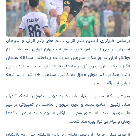
براساس خبرگزاری تاسنیم بندر انزالی ، تیم های بندر انزالی و سپاهان
اصفهان در یکی از حساس ترین مسابقات چهارم نهایی مسابقات جام
فوتبال ایران در ورزشگاه سیروس به رقابت پرداختند. مسابقه هیجان
انگیز با یک تساوی بدون گل در ۱۲۰ دقیقه به پایان رسید و سرنوشت تیم
برنده هنگامی که ملوان موفق به گرفتن سپاهان ۴-۲ شد و به نیمه
نهایی این رقابت رسید.
سپاهان ، که بسیاری از افراد غایب مانند مهدی لیموچی ، ابوبکر کامرا ،
میلاد زکیپور ، هادی محمد و امین حزبوی را نداشت ، با تغییراتی در تیم
ملی روبرو شدند ، اما هنوز هم از ستارگان مشهور مانند آنزونزی ، کوها
رضای و پیام بی نیاز بهره مند شدند.
از طرف دیگر ، مازیار زار ، مربی ملوان ، با دادن بازیکنان جوان به بازیکنان