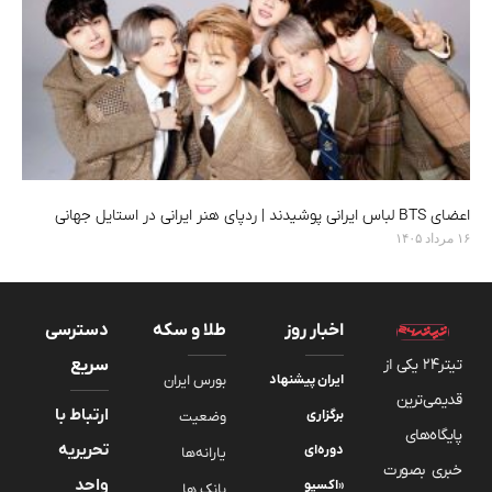
اعضای BTS لباس ایرانی پوشیدند | ردپای هنر ایرانی در استایل جهانی
۱۶ مرداد ۱۴۰۵
اخبار روز
طلا و سکه
دسترسی
تیتر24 یکی از
سریع
ایران پیشنهاد
بورس ایران
قدیمی‌ترین
ارتباط با
برگزاری
وضعیت
پایگاه‌های
تحریریه
دوره‌ای
یارانه‌ها
خبری بصورت
واحد
«اکسپو
بانک ها