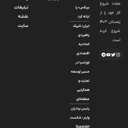
مجدد شروع
تبلیغات
بریکس» را
کار خود را از
نقشه
ارائه کرد
زمستان 1403
سایت
ایران؛ شریک
شروع کرده
راهبردی
است.
اتحادیه
اقتصادی
اوراسیا در
مسیر توسعه
تجارت و
همگرایی
منطقه‌ای
رئیس برادران
وارنر: شکست
Supergirl