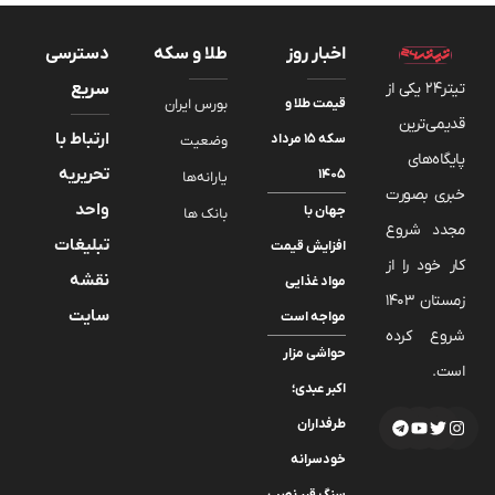
اخبار روز
طلا و سکه
دسترسی
تیتر24 یکی از
سریع
قیمت طلا و
بورس ایران
قدیمی‌ترین
ارتباط با
سکه ۱۵ مرداد
وضعیت
پایگاه‌های
تحریریه
۱۴۰۵
یارانه‌ها
خبری بصورت
واحد
جهان با
بانک ها
مجدد شروع
تبلیغات
افزایش قیمت
کار خود را از
نقشه
مواد غذایی
زمستان 1403
سایت
مواجه است
شروع کرده
حواشی مزار
است.
اکبر عبدی؛
طرفداران
خودسرانه