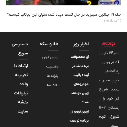
جک T9 پلاگین هیبرید در حال تست دیده شد؛ متولی این پیکاپ کیست؟
۱۵ مرداد ۱۴۰۵
اخبار روز
طلا و سکه
دسترسی
تیتر24 یکی از
سریع
آیا محصولات
بورس ایران
قدیمی‌ترین
ارتباط با
برند تانک در
وضعیت
پایگاه‌های
تحریریه
آینده رقیب
یارانه‌ها
خبری بصورت
واحد
خودروهای
بانک ها
مجدد شروع
تبلیغات
ژاپنی خواهند
کار خود را از
نقشه
شد؟
زمستان 1403
سایت
اینوی توربو در
شروع کرده
برنامه توسعه
است.