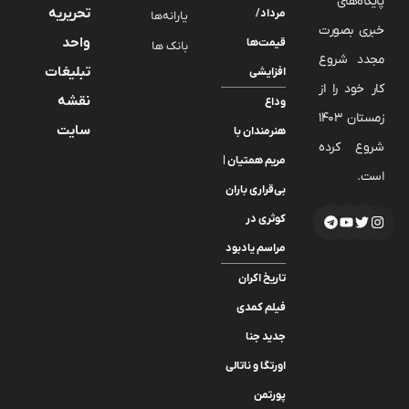
پایگاه‌های
تحریریه
مرداد/
یارانه‌ها
خبری بصورت
واحد
قیمت‌ها
بانک ها
مجدد شروع
تبلیغات
افزایشی
کار خود را از
نقشه
وداع
زمستان 1403
سایت
هنرمندان با
شروع کرده
مریم همتیان |
است.
بی‌قراری باران
کوثری در
مراسم یادبود
تاریخ اکران
فیلم کمدی
جدید جنا
اورتگا و ناتالی
پورتمن