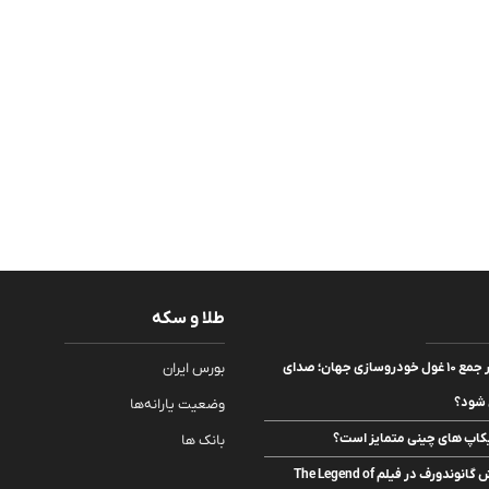
طلا و سکه
سه شرکت چینی در جمع ۱۰ غول خودروسازی جهان؛ صدای
بورس ایران
 شود؟
وضعیت یارانه‌ها
یکاپ های چینی متمایز است؟
بانک ها
بازیگر احتمالی نقش گانوندورف در فیلم The Legend of