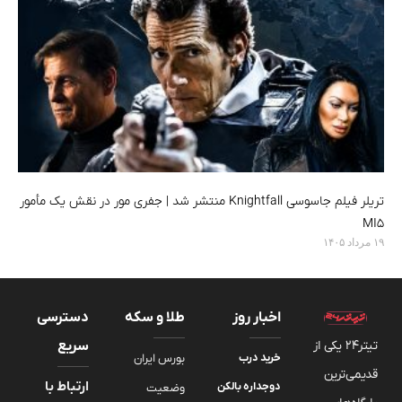
تریلر فیلم جاسوسی Knightfall منتشر شد | جفری مور در نقش یک مأمور
MI5
۱۹ مرداد ۱۴۰۵
اخبار روز
طلا و سکه
دسترسی
تیتر24 یکی از
سریع
خرید درب
بورس ایران
قدیمی‌ترین
ارتباط با
دوجداره بالکن
وضعیت