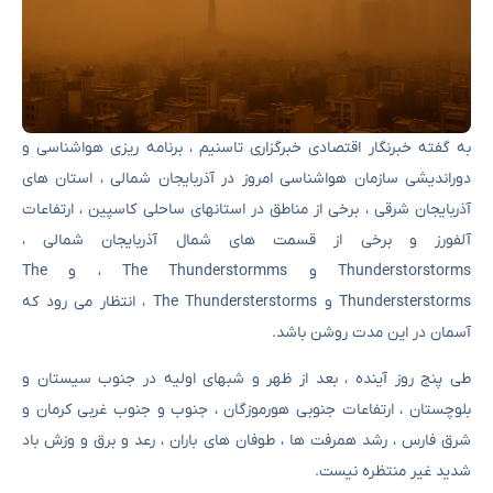
به گفته خبرنگار اقتصادی خبرگزاری تاسنیم ، برنامه ریزی هواشناسی و
دوراندیشی سازمان هواشناسی امروز در آذربایجان شمالی ، استان های
آذربایجان شرقی ، برخی از مناطق در استانهای ساحلی کاسپین ، ارتفاعات
آلفورز و برخی از قسمت های شمال آذربایجان شمالی ،
Thunderstorstorms و The Thunderstormms ، و The
Thundersterstorms و The Thundersterstorms ، انتظار می رود که
آسمان در این مدت روشن باشد.
طی پنج روز آینده ، بعد از ظهر و شبهای اولیه در جنوب سیستان و
بلوچستان ، ارتفاعات جنوبی هورموزگان ، جنوب و جنوب غربی کرمان و
شرق فارس ، رشد همرفت ها ، طوفان های باران ، رعد و برق و وزش باد
شدید غیر منتظره نیست.