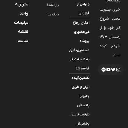
پایگاه‌های
تحریریه
و تراس از
یارانه‌ها
خبری بصورت
واحد
فرازوین
بانک ها
مجدد شروع
تبلیغات
امکان ارجاع
کار خود را از
نقشه
غیرحضوری
زمستان 1403
سایت
پرونده
شروع کرده
مستمری‌بگیران
است.
به شعبه دیگر
فراهم شد
تضمین آینده
ایران از طریق
چابهار|
پاکستان
ظرفیت تامین
بخشی از