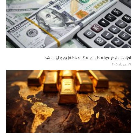
افزایش نرخ حواله دلار در مرکز مبادله| یورو ارزان شد
۱۹ مرداد ۱۴۰۵