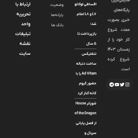
قدیمی‌ترین
ارتباط با
اقساطی لوکانو
وضعیت
پایگاه‌های
تحریریه
L7 و L8 اعلام
یارانه‌ها
خبری بصورت
واحد
شد؛
بانک ها
مجدد شروع
تبلیغات
بازپرداخت تا
کار خود را از
نقشه
۵ سال
زمستان 1403
سایت
نتفلیکس
شروع کرده
ساخت دنباله
است.
Ad Vitam را با
حضور گیوم
کانه آغاز کرد
شورانر House
of the Dragon
از فصل پایانی
سریال و