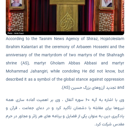
According to the Tasnim News Agency of Shiraz, Hojatoleslam
Ibrahim Kalantari at the ceremony of Arbaeen Hosseini and the
anniversary of the martyrdom of two martyrs of the Shahragh
shrine (AS), martyr Gholam Abbas Abbasi and martyr
Mohammad Jahangiri, while condoling He did not know, but
described it as a symbol of the global stance against oppression
and تجدید آرزوهای بزرگ حسین (AS).
وی با اشاره به آیه ۶۰ سوره آنفال ، وی بر اهمیت آماده سازی همه
نیروها برای مقابله با دشمنان تأکید کرد و در دعای جماعت ، قرآن و
یادگیری دین به عنوان یکی از فضایل و برنامه های هر زائر و مجاور در حرم
مقدس شرکت کرد.