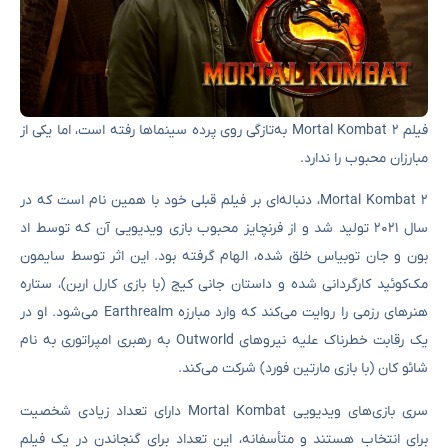
فیلم Mortal Kombat 2 به‌تازگی روی پرده سینماها رفته است، اما یکی از
مبارزان محبوب را ندارد.
Mortal Kombat 2، دنباله‌ای بر فیلم قبلی خود با همین نام است که در
سال ۲۰۲۱ تولید شد و از فرنچایز محبوب بازی ویدیویی آن که توسط اد
بون و جان توبیاس خلق شده، الهام گرفته بود. این اثر توسط سایمون
مک‌کوئید کارگردانی شده و داستان جانی کیج (با بازی کارل اربن)، ستاره
هنرهای رزمی را روایت می‌کند که وارد مبارزه Earthrealm می‌شود. او در
یک رقابت خطرناک علیه نیروهای Outworld به رهبری امپراتوری به نام
شائو کان (با بازی مارتین فورد) شرکت می‌کند.
سری بازی‌های ویدیویی Mortal Kombat دارای تعداد زیادی شخصیت
برای انتخاب هستند و متأسفانه، این تعداد برای گنجاندن در یک فیلم