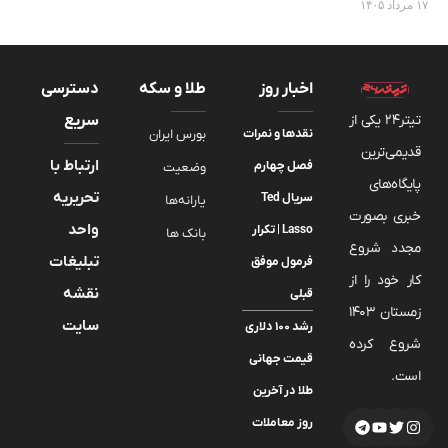
۱۷ مرداد ۱۴۰۵
اخبار روز
طلا و سکه
دسترسی
تیتر24 یکی از
سریع
نقدها و نمرات
بورس ایران
قدیمی‌ترین
ارتباط با
فصل چهارم
وضعیت
پایگاه‌های
تحریریه
سریال Ted
یارانه‌ها
خبری بصورت
واحد
Lasso | تکرار
بانک ها
مجدد شروع
تبلیغات
فرمول موفق
کار خود را از
نقشه
قبلی
زمستان 1403
سایت
رشد ۱۰۰ دلاری
شروع کرده
قیمت جهانی
است.
طلا در آخرین
روز معاملات