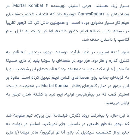
بسیار زیاد هستند. جرمی اسلیتر، نویسنده Mortal Kombat 2، در
مصاحبه‌ای با +GamesRadar توضیح داد که انتخاب شخصیت‌ها برای
فیلم کار بسیار دشواری بوده است. او همچنین فاش کرد که ترمور تقریباً
در نسخه نهایی دنباله فیلم حضور داشته، اما در نهایت به دلیل عدم
تناسب با داستان حذف شد.
طبق گفته اسلیتر، در طول فرآیند توسعه، ترمور، نینجایی که قادر به
کنترل گدازه و فلز بود، قرار بود در صحنه‌ای با سونیا بلید (با بازی جسیکا
مک‌نامی) مبارزه کند. نویسنده معتقد بود که قدرت‌های این شخصیت او را
به گزینه‌ای جذاب برای صحنه‌های اکشن فیلم تبدیل کرده است. علاوه بر
این، ترمور در میان گیمرهای وفادار Mortal Kombat نیز محبوبیت داشت.
اسلیتر گفت که در پیش‌نویس اولیه، این نبرد با کشته شدن ترمور به
پایان می‌رسید.
با این حال، با پیشرفت روند نگارش فیلمنامه این پروژه، تیم متوجه شد
که ترمور به طور طبیعی در داستان جای نمی‌گیرد. اسلیتر در نهایت به
جای او از شخصیت سیندیل (با بازی آنا تو نوگوین)، مادر کیتانا (با بازی