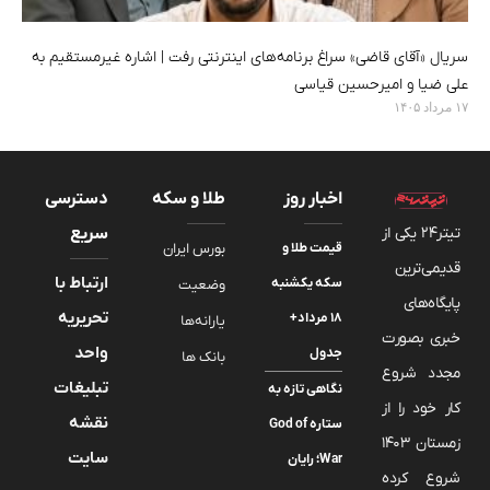
سریال «آقای قاضی» سراغ برنامه‌های اینترنتی رفت | اشاره غیرمستقیم به
علی ضیا و امیرحسین قیاسی
۱۷ مرداد ۱۴۰۵
اخبار روز
طلا و سکه
دسترسی
تیتر24 یکی از
سریع
قیمت طلا و
بورس ایران
قدیمی‌ترین
ارتباط با
سکه یکشنبه
وضعیت
پایگاه‌های
تحریریه
۱۸ مرداد+
یارانه‌ها
خبری بصورت
واحد
جدول
بانک ها
مجدد شروع
تبلیغات
نگاهی تازه به
کار خود را از
نقشه
ستاره God of
زمستان 1403
سایت
War؛ رایان
شروع کرده