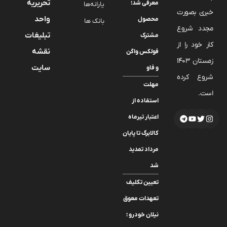
تحریریه
معرفی شد؛
یارانه‌ها
خبری بصورت
واحد
محصول
بانک ها
مجدد شروع
تبلیغات
مشترک
کار خود را از
نقشه
فولکس واگن
زمستان 1403
سایت
و فاو
شروع کرده
مهلت
است.
استفاده از
اعتبار تیرماه
کالابرگ تا پایان
مرداد تمدید
شد
تعیین تکلیف
تعهدات معوق
نیلان خودرو ؛