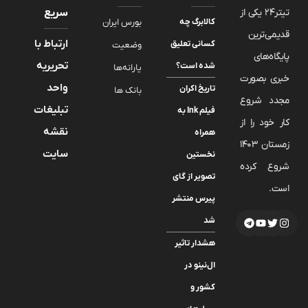
تیتر24 یکی از
سریع
کالابرگ چه
بورس ایران
قدیمی‌ترین
ارتباط با
کسانی تعلیق
وضعیت
پایگاه‌های
تحریریه
شده است؟
یارانه‌ها
خبری بصورت
واحد
تاریخ اکران
بانک ها
مجدد شروع
تبلیغات
فیلم Ink به
کار خود را از
نقشه
همراه
زمستان 1403
سایت
نخستین
شروع کرده
تصویر از گای
است.
پیرس منتشر
شد
هشدار تاثیر
ال‌نینو در
کشور و