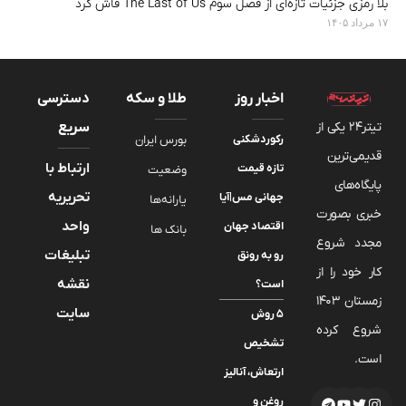
بلا رمزی جزئیات تازه‌ای از فصل سوم The Last of Us فاش کرد
۱۷ مرداد ۱۴۰۵
اخبار روز
طلا و سکه
دسترسی
تیتر24 یکی از
سریع
رکوردشکنی
بورس ایران
قدیمی‌ترین
ارتباط با
تازه قیمت
وضعیت
پایگاه‌های
تحریریه
جهانی مس|آیا
یارانه‌ها
خبری بصورت
واحد
اقتصاد جهان
بانک ها
مجدد شروع
تبلیغات
رو به رونق
کار خود را از
نقشه
است؟
زمستان 1403
سایت
۵ روش
شروع کرده
تشخیص
است.
ارتعاش، آنالیز
روغن و