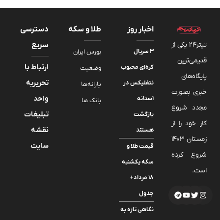
اخبار روز
طلا و سکه
دسترسی
تیتر24 یکی از
سریع
۳ سریال
بورس ایران
قدیمی‌ترین
ارتباط با
کره‌ای محبوب
وضعیت
پایگاه‌های
تحریریه
نتفلیکس در
یارانه‌ها
خبری بصورت
واحد
آستانه
بانک ها
مجدد شروع
تبلیغات
بازگشت
کار خود را از
نقشه
هستند
زمستان 1403
سایت
قیمت طلا و
شروع کرده
سکه یکشنبه
است.
۱۸ مرداد+
جدول
نگاهی تازه به