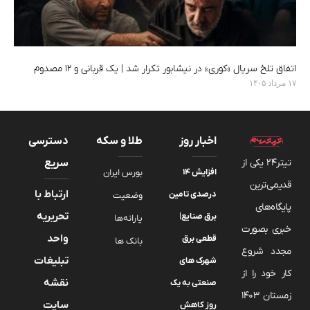
اتفاق تلخ سریال «کوری» در نیشابور تکرار شد | یک قربانی و ۱۲ مصدوم
۱۷ مرداد ۱۴۰۵
اخبار روز
طلا و سکه
دسترسی
تیتر24 یکی از
سریع
افزایش ۱۴
بورس ایران
قدیمی‌ترین
ارتباط با
درصدی تامین
وضعیت
پایگاه‌های
تحریریه
برق صنایع|
یارانه‌ها
خبری بصورت
واحد
قطعی برق
بانک ها
مجدد شروع
تبلیغات
شهرک های
کار خود را از
نقشه
صنعتی به یک
زمستان 1403
سایت
روز کاهش