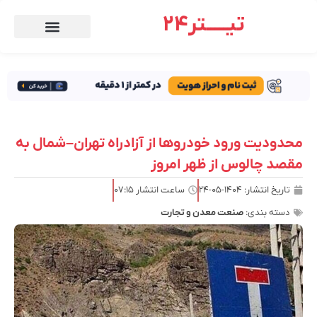
تیـــــتر24
محدودیت ورود خودروها از آزادراه تهران–شمال به
مقصد چالوس از ظهر امروز
تاریخ انتشار:
۱۴۰۴-۰۵-۲۴
ساعت انتشار
۰۷:۱۵
دسته بندی:
صنعت معدن و تجارت