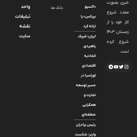
خبری بصورت
واحد
«اکسپو
بانک ها
مجدد شروع
تبلیغات
بریکس» را
کار خود را از
نقشه
ارائه کرد
زمستان 1403
سایت
ایران؛ شریک
شروع کرده
راهبردی
است.
اتحادیه
اقتصادی
اوراسیا در
مسیر توسعه
تجارت و
همگرایی
منطقه‌ای
رئیس برادران
وارنر: شکست