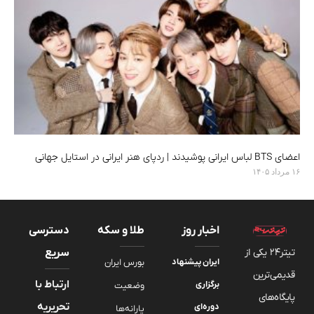
اعضای BTS لباس ایرانی پوشیدند | ردپای هنر ایرانی در استایل جهانی
۱۶ مرداد ۱۴۰۵
اخبار روز
طلا و سکه
دسترسی
تیتر24 یکی از
سریع
ایران پیشنهاد
بورس ایران
قدیمی‌ترین
ارتباط با
برگزاری
وضعیت
پایگاه‌های
تحریریه
دوره‌ای
یارانه‌ها