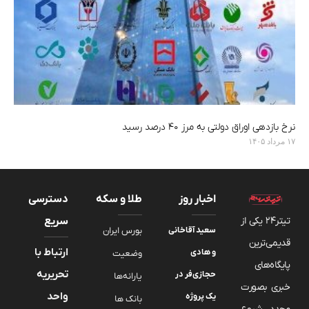
نرخ بازدهی اوراق دولتی به مرز ۴۰ درصد رسید
۱۷ مرداد ۱۴۰۵
اخبار روز
طلا و سکه
دسترسی
تیتر24 یکی از
سریع
سعید آقاخانی
بورس ایران
قدیمی‌ترین
ارتباط با
و هادی
وضعیت
پایگاه‌های
تحریریه
حجازی‌فر در
یارانه‌ها
خبری بصورت
واحد
یک پروژه
بانک ها