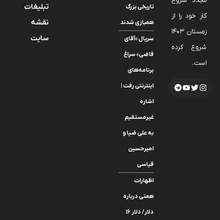
مجدد شروع
تبلیغات
تاریخی بزرگ
کار خود را از
نقشه
همبازی شدند
زمستان 1403
سایت
سریال «آقای
شروع کرده
قاضی» سراغ
است.
برنامه‌های
اینترنتی رفت |
اشاره
غیرمستقیم
به علی ضیا و
امیرحسین
قیاسی
اظهارات
همتی درباره
دلار/ دلار ۱۶