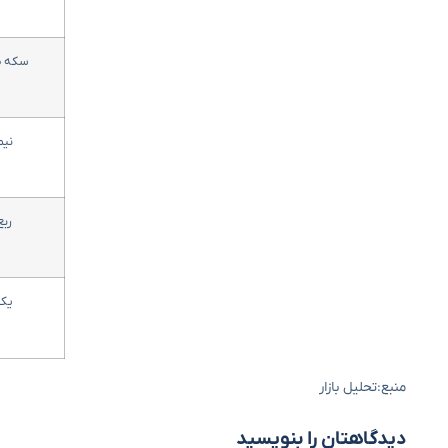
سکه ط
نی
رب
یک
منبع:تحلیل بازار
دیدگاهتان را بنویسید