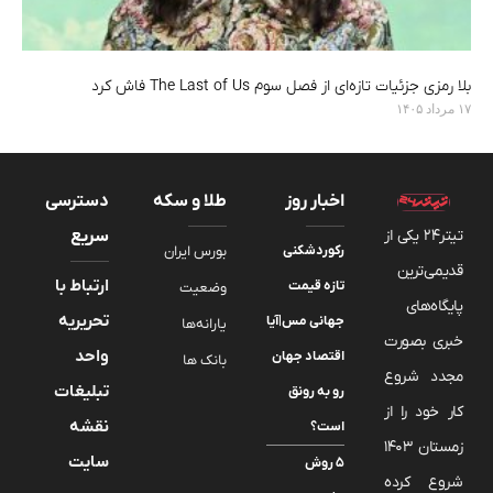
بلا رمزی جزئیات تازه‌ای از فصل سوم The Last of Us فاش کرد
۱۷ مرداد ۱۴۰۵
اخبار روز
طلا و سکه
دسترسی
تیتر24 یکی از
سریع
رکوردشکنی
بورس ایران
قدیمی‌ترین
ارتباط با
تازه قیمت
وضعیت
پایگاه‌های
تحریریه
جهانی مس|آیا
یارانه‌ها
خبری بصورت
واحد
اقتصاد جهان
بانک ها
مجدد شروع
تبلیغات
رو به رونق
کار خود را از
نقشه
است؟
زمستان 1403
سایت
۵ روش
شروع کرده