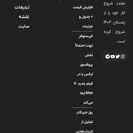
مجدد شروع
تبلیغات
افزایش قیمت
کار خود را از
نقشه
+ جدول و
زمستان 1403
سایت
جزئیات
شروع کرده
کریستوفر
است.
ابوت احتمالاً
نقش
پروفسور
ایکس را در
فیلم جدید X-
Men ایفا
می‌کند
روز خبرنگار،
تجلیل از
انسان‌هایی