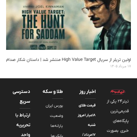
اولین تریلر از سریال High Value Target منتشر شد | داستان شکار صدام
۱۷ مرداد ۱۴۰۵
اخبار روز
طلا و سکه
دسترسی
تیتر24 یکی از
سریع
قیمت طلای
بورس ایران
قدیمی‌ترین
ارتباط با
۱۸عیار امروز
وضعیت
پایگاه‌های
تحریریه
شنبه
یارانه‌ها
خبری بصورت
واحد
۱۷مرداد/
بانک ها