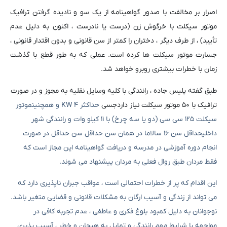
اصرار بر مخالفت با صدور گواهینامه از یک سو و نادیده گرفتن ترافیک
موتور سیکلت با خرگوش زن (درست یا نادرست ، اکنون به دلیل عدم
تأیید) ، از طرف دیگر ، دختران را کمتر از سن قانونی و بدون اقتدار قانونی ،
جسارت موتور سیکلت ها کرده است. عملی که به طور قطع با گذشت
زمان با خطرات بیشتری روبرو خواهد شد.
طبق گفته پلیس جاده ، رانندگی با کلیه وسایل نقلیه به مجوز و در صورت
ترافیک با ۵۰ موتور سیکلت نیاز دارد
ج
سی
حداکثر
۴
KW و همچنین
موتور
سیکلت ۱۲۵ سی سی (دو یا سه چرخ) با ۱۱ کیلو وات و رانندگی
شهر
داخلی
حداقل سن ۱۶ سال
اما در همان سن حداقل سن حداقل در صورت
انجام دوره آموزشی در مدرسه و دریافت گواهینامه
این مجاز است که
فقط مردان طبق روال فعلی به مردان پیشنهاد می شوند.
این اقدام که پر از خطرات احتمالی است ، عواقب جبران ناپذیری دارد که
می تواند از زندگی و آسیب ارگان به مشکلات قانونی و قضایی متغیر باشد.
نوجوانان به دلیل کمبود بلوغ فکری و عاطفی ، عدم تجربه کافی در
مواجهه با شرایط مهم رانندگی و تمایل به هیجان و خطر ، آسیب پذیری