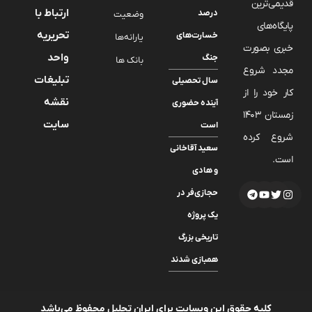
قدیمی‌ترین
ارتباط با
درصد
وضعیت
پایگاه‌های
تحریریه
خسارت‌های
یارانه‌ها
خبری بصورت
واحد
جنگ
بانک ها
مجدد شروع
تبلیغات
سال تحصیلی
کار خود را از
نقشه
آینده حضوری
زمستان 1403
سایت
است
شروع کرده
سعید آقاخانی
است.
و هادی
حجازی‌فر در
یک پروژه
تاریخی بزرگ
همبازی شدند
کلیه حقوق این وبسایت برای ایران تحلیل محفوظ می‌باشد