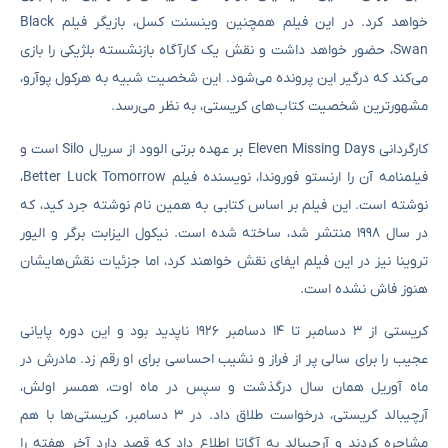
خواهد کرد. در این فیلم همچنین وینسنت کسل، بازیگر فیلم Black
Swan، حضور خواهد داشت و نقش یک کارآگاه بازنشسته بلژیکی را بازی
می‌کند که درگیر این پرونده می‌شود. این شخصیت شبیه به هرکول پوآرو،
مشهورترین شخصیت کتاب‌های کریستی، به نظر می‌رسد.
کارگردانی Eleven Missing Days بر عهده برتی الوود از سریال Silo است و
فیلمنامه آن را ارنستو فوروندا، نویسنده فیلم Better Luck Tomorrow،
نوشته است. این فیلم بر اساس کتابی به همین نام نوشته جرد کید، که
در سال ۱۹۹۸ منتشر شد، ساخته شده است. نیکول الیزابت برگر و الیور
تروینا نیز در این فیلم ایفای نقش خواهند کرد، اما جزئیات نقش‌هایشان
هنوز فاش نشده است.
کریستی از ۳ دسامبر تا ۱۴ دسامبر ۱۹۲۶ ناپدید بود و این دوره پایانی
عجیب را برای سالی پر از فراز و نشیب احساسی برای او رقم زد. مادرش در
ماه آوریل همان سال درگذشت و سپس در ماه اوت، همسر اولش،
آرچیبالد کریستی، درخواست طلاق داد. در ۳ دسامبر، کریستی‌ها با هم
مشاجره کردند و آرچیبالد به آگاتا اطلاع داد که قصد دارد آخر هفته را