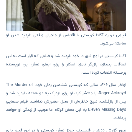
فیلمی درباره آگاتا کریستی با اقتباس از ماجرای واقعی ناپدید شدن او‌
ساخته می‌شود.
آگاتا کریستی در اوج شهرت خود ناپدید شد و فیلمی که قرار است به این
اتفاقات بپردازد، بازیگر نامزد اسکار را برای ایفای نقش این نویسنده
برجسته انتخاب کرده است.
اواخر سال ۱۹۲۶، سالی که کریستی ششمین رمان خود، The Murder of
Roger Ackroyd، را منتشر کرد، او برای نزدیک به دو هفته ناپدید شد و
پس از بازگشت، هیچ خاطره‌ای از محل حضورش نداشت. فیلم معمایی
Eleven Missing Days به این بخش کوتاه اما عجیب از زندگی او خواهد
پرداخت.
طبق گزارش ددلاین، فلیسیتی جونز نقش کریستی را در این فیلم بازی