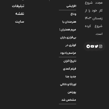
مجدد شروع
تبلیغات
افزایشی
کار خود را از
نقشه
وداع
زمستان 1403
سایت
هنرمندان با
شروع کرده
مریم همتیان |
است.
بی‌قراری باران
کوثری در
مراسم یادبود
تاریخ اکران
فیلم کمدی
جدید جنا
اورتگا و ناتالی
پورتمن
مشخص شد