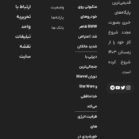
قدیمی‌ترین
ارتباط با
عنکبوتی روی
وضعیت
پایگاه‌های
تحریریه
خودروهای
یارانه‌ها
خبری بصورت
واحد
BMW ظاهر
بانک ها
مجدد شروع
تبلیغات
شد | اعتراض
کار خود را از
نقشه
شدید مالکان
زمستان 1403
سایت
دیزنی با
شروع کرده
جنجالی‌ترین
است.
دوران Marvel
و Star Wars
خداحافظی
می‌کند
ظرفیت انرژی
های
خورشیدی در