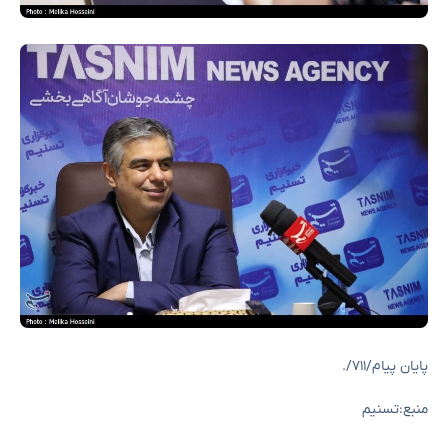
پایان پیام/۷۱۱/.
منبع:تسنیم