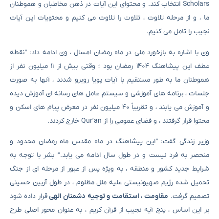
Scholars انتخاب کند. و محتوای این آیات در ذهن مخاطبان و هموطنان
ما ، و از مرحله تلاوت ، تلاوت را تلاوت می کنیم و محتویات این آیات
نجیب را تامل می کنیم.
وی با اشاره به بازخورد ملی در ماه رمضان امسال ، وی ادامه داد: “نقطه
عطف این پیشاهنگ ۱۴۰۴ رمضان بود ؛ وقتی بیش از ۱۱ میلیون نفر از
هموطنان ما به طور مستقیم با آیات پویا روبرو شدند ، آنها به صورت
جلسات ، برنامه های آموزشی و سیستم عامل های رسانه ای آموزش دیده
و آموزش می یابند ، و تقریباً ۴۰ میلیون نفر در معرض پیام های اسکن و
محتوا قرار گرفتند ، و فضای عمومی را از Qur’an خارج کردند.
وزیر زندگی گفت: “این پیشاهنگ در ماه مقدس ماه رمضان محدود و
منحصر به فرد نیست و در طول سال ادامه می یابد.” بشر با توجه به
شرایط جدید کشور و منطقه ، به ویژه پس از عبور از مرحله ای از جنگ
تحمیل شده رژیم صهیونیستی علیه ملل مظلوم ، در طول آربین حسینی
تصمیم گرفت.
مقاومت ، استقامت و توجیه دشمنان الهی
قرار داده شود
بر این اساس ، پنج آیه نجیب از قرآن کریم ، به عنوان محور اصلی طرح