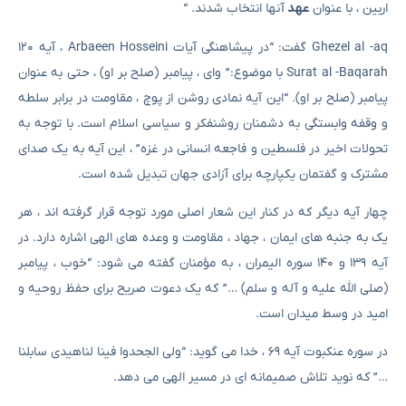
اربین ، با عنوان
عهد
آنها انتخاب شدند. “
Ghezel al -aq گفت: “در پیشاهنگی آیات Arbaeen Hosseini ، آیه ۱۲۰
Surat al -Baqarah با موضوع:” وای ، پیامبر (صلح بر او) ، حتی به عنوان
پیامبر (صلح بر او). “این آیه نمادی روشن از پوچ ، مقاومت در برابر سلطه
و وقفه وابستگی به دشمنان روشنفکر و سیاسی اسلام است. با توجه به
تحولات اخیر در فلسطین و فاجعه انسانی در غزه” ، این آیه به یک صدای
مشترک و گفتمان یکپارچه برای آزادی جهان تبدیل شده است.
چهار آیه دیگر که در کنار این شعار اصلی مورد توجه قرار گرفته اند ، هر
یک به جنبه های ایمان ، جهاد ، مقاومت و وعده های الهی اشاره دارد. در
آیه ۱۳۹ و ۱۴۰ سوره الیمران ، به مؤمنان گفته می شود: “خوب ، پیامبر
(صلی الله علیه و آله و سلم) …” که یک دعوت صریح برای حفظ روحیه و
امید در وسط میدان است.
در سوره عنکبوت آیه ۶۹ ، خدا می گوید: “ولی الجحدوا فینا لناهیدی سابلنا
…” که نوید تلاش صمیمانه ای در مسیر الهی می دهد.