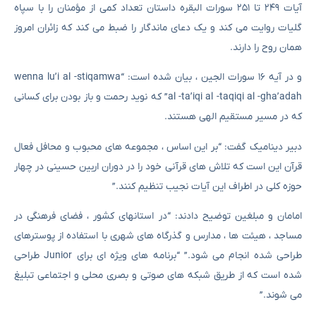
آیات ۲۴۹ تا ۲۵۱ سورات البقره داستان تعداد کمی از مؤمنان را با سپاه
گلیات روایت می کند و یک دعای ماندگار را ضبط می کند که زائران امروز
همان روح را دارند.
و در آیه ۱۶ سورات الجین ، بیان شده است: “wenna lu’i al -stiqamwa
al -ta’iqi al -taqiqi al -gha’adah” که نوید رحمت و باز بودن برای کسانی
که در مسیر مستقیم الهی هستند.
دبیر دینامیک گفت: “بر این اساس ، مجموعه های محبوب و محافل فعال
قرآن این است که تلاش های قرآنی خود را در دوران اربین حسینی در چهار
حوزه کلی در اطراف این آیات نجیب تنظیم کنند.”
امامان و مبلغین توضیح دادند: “در استانهای کشور ، فضای فرهنگی در
مساجد ، هیئت ها ، مدارس و گذرگاه های شهری با استفاده از پوسترهای
طراحی شده انجام می شود.” “برنامه های ویژه ای برای Junior طراحی
شده است که از طریق شبکه های صوتی و بصری محلی و اجتماعی تبلیغ
می شوند.”