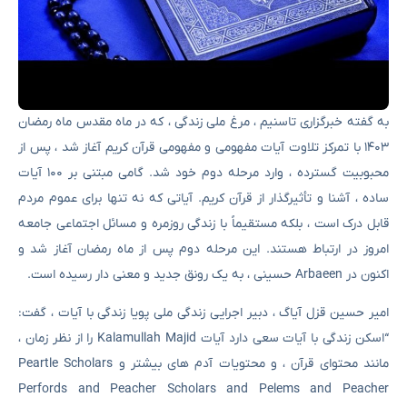
به گفته خبرگزاری تاسنیم ، مرغ ملی زندگی ، که در ماه مقدس ماه رمضان
۱۴۰۳ با تمرکز تلاوت آیات مفهومی و مفهومی قرآن کریم آغاز شد ، پس از
محبوبیت گسترده ، وارد مرحله دوم خود شد. گامی مبتنی بر ۱۰۰ آیات
ساده ، آشنا و تأثیرگذار از قرآن کریم. آیاتی که نه تنها برای عموم مردم
قابل درک است ، بلکه مستقیماً با زندگی روزمره و مسائل اجتماعی جامعه
امروز در ارتباط هستند. این مرحله دوم پس از ماه رمضان آغاز شد و
اکنون در Arbaeen حسینی ، به یک رونق جدید و معنی دار رسیده است.
امیر حسین قزل آیاگ ، دبیر اجرایی زندگی ملی پویا زندگی با آیات ، گفت:
“اسکن زندگی با آیات سعی دارد آیات Kalamullah Majid را از نظر زمان ،
مانند محتوای قرآن ، و محتویات آدم های بیشتر و Peartle Scholars
Perfords and Peacher Scholars and Pelems and Peacher