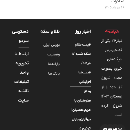
مذاکرات
۱۶ مرداد ۱۴۰۵
اخبار روز
طلا و سکه
دسترسی
تیتر24 یکی از
سریع
قیمت طلا و
بورس ایران
قدیمی‌ترین
ارتباط با
سکه شنبه ۱۷
وضعیت
پایگاه‌های
تحریریه
مرداد/
یارانه‌ها
خبری بصورت
واحد
قیمت‌ها
بانک ها
مجدد شروع
تبلیغات
افزایشی
کار خود را از
نقشه
وداع
زمستان 1403
سایت
هنرمندان با
شروع کرده
مریم همتیان |
است.
بی‌قراری باران
کوثری در