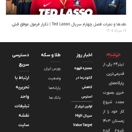
نقدها و نمرات فصل چهارم سریال Ted Lasso | تکرار فرمول موفق قبلی
۱۷ مرداد ۱۴۰۵
اخبار روز
طلا و سکه
دسترسی
تیتر24 یکی از
سریع
معجزه قهوه
بورس ایران
قدیمی‌ترین
ارتباط با
گانودرما در
وضعیت
پایگاه‌های
تحریریه
کاهش
یارانه‌ها
خبری بصورت
واحد
استرس
بانک ها
مجدد شروع
تبلیغات
اولین تریلر از
کار خود را از
نقشه
سریال High
زمستان 1403
سایت
Value Target
شروع کرده