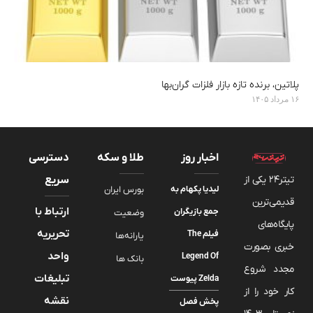
پلاتین، برنده تازه بازار فلزات گران‌بها
۱۶ مرداد ۱۴۰۵
اخبار روز
طلا و سکه
دسترسی
تیتر24 یکی از
سریع
لیدیا پکهام به
بورس ایران
قدیمی‌ترین
ارتباط با
جمع بازیگران
وضعیت
پایگاه‌های
تحریریه
فیلم The
یارانه‌ها
خبری بصورت
واحد
Legend Of
بانک ها
مجدد شروع
تبلیغات
Zelda پیوست
کار خود را از
نقشه
پخش فصل