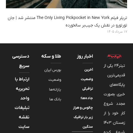
تریلر فیلم The Only Living Pickpocket in New York منتشر شد | جان
تورتورو در نقش یک جیب‌بر سالخورده
۱۷ مرداد ۱۴۰۵
اخبار روز
طلا و سکه
دسترسی
تیتر24 یکی از
سریع
آخرین
بورس ایران
قدیمی‌ترین
ارتباط با
وضعیت
وضعیت
پایگاه‌های
تحریریه
ترافیکی
یارانه‌ها
خبری بصورت
واحد
جاده‌ها؛
بانک ها
مجدد شروع
تبلیغات
چالوس و هراز
کار خود را از
نقشه
زیر بار ترافیک
زمستان 1403
سایت
سنگین
شروع کرده