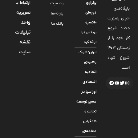
ارتباط با
برگزاری
وضعیت
پایگاه‌های
تحریریه
دوره‌ای
یارانه‌ها
خبری بصورت
واحد
«اکسپو
بانک ها
مجدد شروع
تبلیغات
بریکس» را
کار خود را از
نقشه
ارائه کرد
زمستان 1403
سایت
ایران؛ شریک
شروع کرده
راهبردی
است.
اتحادیه
اقتصادی
اوراسیا در
مسیر توسعه
تجارت و
همگرایی
منطقه‌ای