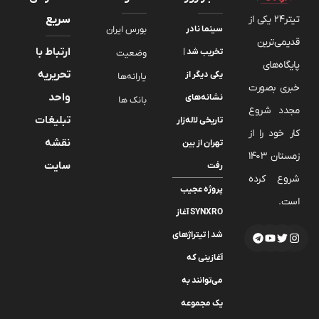
تیتر24 یکی از
سریع
سینما نادر
بورس ایران
قدیمی‌ترین
ارتباط با
تخریب شد |
وضعیت
پایگاه‌های
تحریریه
یکی دیگر از
یارانه‌ها
خبری بصورت
واحد
نشانه‌های
بانک ها
مجدد شروع
تبلیغات
تاریخی لاله‌زار
کار خود را از
نقشه
تهران از بین
زمستان 1403
سایت
رفت
شروع کرده
پروژه عجیب
است.
SYNXRO آغاز
شد | تیتراژهای
آغازینی که
می‌توانند به
یک مجموعه