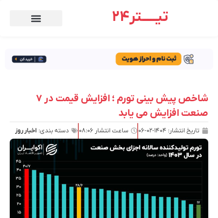
تیـــــتر24
شاخص پیش بینی تورم ؛ افزایش قیمت در ۷
صنعت افزایش می یابد
تاریخ انتشار:
۱۴۰۴-۰۲-۰۶
ساعت انتشار
۰۸:۰۶
دسته بندی:
اخبار روز