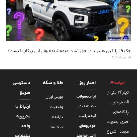
جک T9 پلاگین هیبرید در حال تست دیده شد؛ متولی این پیکاپ کیست؟
۱۵ مرداد ۱۴۰۵
اخبار روز
طلا و سکه
دسترسی
تیتر24 یکی از
سریع
آیا محصولات
بورس ایران
قدیمی‌ترین
ارتباط با
برند تانک در
وضعیت
پایگاه‌های
تحریریه
آینده رقیب
یارانه‌ها
خبری بصورت
واحد
خودروهای
بانک ها
مجدد شروع
تبلیغات
ژاپنی خواهند