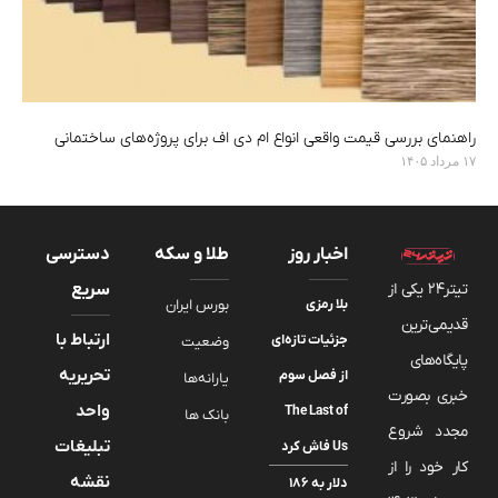
راهنمای بررسی قیمت واقعی انواع ام دی اف برای پروژه‌های ساختمانی
۱۷ مرداد ۱۴۰۵
اخبار روز
طلا و سکه
دسترسی
تیتر24 یکی از
سریع
بلا رمزی
بورس ایران
قدیمی‌ترین
ارتباط با
جزئیات تازه‌ای
وضعیت
پایگاه‌های
تحریریه
از فصل سوم
یارانه‌ها
خبری بصورت
واحد
The Last of
بانک ها
مجدد شروع
تبلیغات
Us فاش کرد
کار خود را از
نقشه
دلار به ۱۸۶