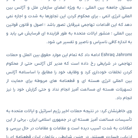
مسئول جامعه بین المللی ، به ویژه اعضای سازمان ملل و آژانس بین
المللی انرژی اتمی ، برای محکوم کردن این تجاوزها به شدت و اجازه نمی
دهد که این اقدامات تهاجمی غیرقابل تصور باشد ؛ اصول و قانون قوانین
بین المللی ؛ منشور ایالات متحده به طور فزاینده ای فرسایش می یابد و
به اندازه کافی ناسپاس و ناصیر و تفسیر می شود.
Eshraq Jahromi ادامه داد که تمام این موارد حقوق بین الملل و حملات
تهاجمی در شرایطی رخ داده است که مدیر کل آژانس حتی از محکوم
کردن تخلفات خودداری کرد و وظایف خود را مطابق با اساسنامه آژانس
بین المللی انرژی هسته ای و قطعنامه های مربوطه برای حمایت از
تسهیلات هسته ای مسالمت آمیز انجام نداد و حتی گزارش خود را نیز
انجام داد.
وی خاطرنشان کرد: در نتیجه حملات اخیر رژیم اسرائیل و ایالات متحده به
تأسیسات مسالمت آمیز هسته ای در جمهوری اسلامی ایران ، برخی از این
امکانات به شدت آسیب دیده است و مقامات و مقامات در حال بررسی و
ارزیابی خسارت هستند. در چنین شرایطی ، پارلمان ایران قطعنامه ای را