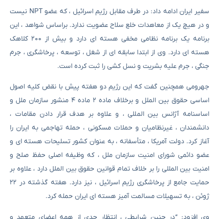
سفیر ایران ادامه داد: در طرف مقابل رژیم اسرائیل ، که عضو NPT نیست
و در هیچ یک از معاهدات خلع سلاح عضویت ندارد. براساس شواهد ، این
برنامه یک برنامه نظامی مخفی هسته ای دارد و بیش از ۲۰۰ کلاهک
هسته ای دارد. وی از ابتدا سابقه ای از شغل ، توسعه ، پرخاشگری ، جرم
جنگی ، جرم علیه بشریت و نسل کشی را ثبت کرده است.
جهرومی همچنین گفت که این رژیم دو هفته پیش با نقض کلیه اصول
اساسی حقوق بین الملل و برخلاف ماده ۲ ماده ۴ منشور سازمان ملل و
اساسنامه آژانس بین المللی ، و علاوه بر هدف قرار دادن مقامات ،
دانشمندان ، غیرنظامیان و حملات مسکونی ، حمله تهاجمی به ایران را
آغاز کرد. دولت آمریکا ، متأسفانه ، به عنوان کشور تسلیحات هسته ای و
عضو دائمی شورای امنیت سازمان ملل ، که وظیفه اصلی حفظ صلح و
امنیت بین المللی را بر خلاف تمام قوانین حقوق بین الملل دارد ، علاوه بر
حمایت جامع از پرخاشگری رژیم اسرائیل ، نیز دارد. هفته گذشته در ۲۲
ژوئن ، به تسهیلات مسالمت آمیز هسته ای ایران حمله کرد.
وی افزود: “در چنین شرایطی ، انتظار جدی از همه اعضای متعهد و