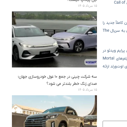
تجربه سرگرم‌کننده‌ای است. فکر می‌کنم این همان شغلی بود که بیشترین اعتبار را نزد پسرعموهای کوچکترم برایم به ارمغان آورد؛ اینکه در یک بازی Call of
۱۵ مرداد ۱۴۰۵
۲ ساله را اقتباس کند یا یک داستان کاملاً جدید را
روایت خواهد کرد. فضای کنونی ژانر اقتباس‌های بازی‌های ویدئویی به‌طور کلی به سمت وفاداری به منابع اصلی حرکت کرده است، که از جمله آن‌ها می‌توان به سریال The
ل‌های اخیر با رویکردی آزادتر نسبت به منبع اصلی به موفقیت رسیده‌اند. سریال Fallout محصول پرایم ویدئو در
فصل اول تقریباً یک داستان کاملاً اصیل بود و فصل دوم نیز با وجود گسترش به سمت داستان‌های نیو وگاس، همین رویکرد را حفظ کرده است. فیلم‌های Mortal
 اوت‌ورلد ارائه
سه شرکت چینی در جمع ۱۰ غول خودروسازی جهان؛
صدای زنگ خطر بلندتر می شود؟
۱۵ مرداد ۱۴۰۵