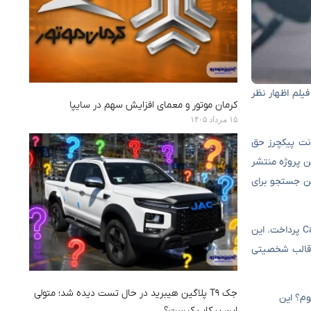
به این فیلم اظهار نظر
کرمان موتور و معمای افزایش سهم در سایپا
۱۵ مرداد ۱۴۰۵
ود، برای نخستین بار در اواخر سال ۲۰۲۵ معرفی شد. پارامونت پیکچرز حق
ین پروژه منتشر
 حال تولید، از جمله نگارش اسپین‌آف جدید Tulsa King با نام Frisco King و همچنین جستجو برای
اکنون، یلان نوئل در مصاحبه با سایت اسکرین‌رنت برای فیلم جنایی و هیجان‌انگیز جدیدش یعنی Nemesis، به احتمال بازگشت خود برای فیلم Call of Duty پرداخت. این
 چه در قالب شخصیتی
جک T9 پلاگین هیبرید در حال تست دیده شد؛ متولی
وم؟ این
این پیکاپ کیست؟