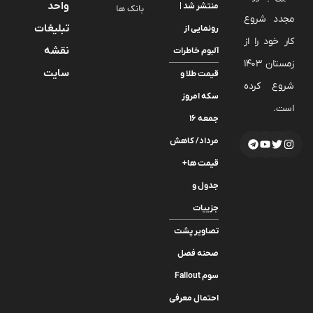
واحد
منتشر شد |
بانک ها
مجدد شروع
تبلیغات
رونمایی از
کار خود را از
نقشه
آلبوم خاطرات
زمستان 1403
سایت
قیمت طلا و
شروع کرده
سکه امروز
است.
جمعه ۱۶
مرداد/ کاهش
قیمت ها+
جدول و
جزییات
تصاویر پشت
صحنه فصل
سوم Fallout
احتمال معرفی