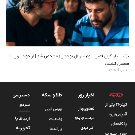
ترکیب بازیگران فصل سوم سریال «وحشی» مشخص شد | از جواد عزتی تا
محسن تنابنده
۱۶ مرداد ۱۴۰۵
اخبار روز
طلا و سکه
دسترسی
تیتر24 یکی از
سریع
تصاویری از
بورس ایران
قدیمی‌ترین
ارتباط با
مراسم ازدواج
وضعیت
پایگاه‌های
تحریریه
اکبر عبدی
یارانه‌ها
خبری بصورت