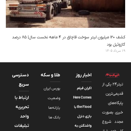
کشف ۱۲۰ میلیون لیتر سوخت قاچاق در ۴ ماهه نخست سال| ۸۵ درصد
گازوئیل بود
۱۹ مرداد ۱۴۰۵
اخبار روز
طلا و سکه
دسترسی
تیتر24 یکی از
سریع
اکران فیلم
بورس ایران
قدیمی‌ترین
ارتباط با
Here Comes
وضعیت
پایگاه‌های
تحریریه
the Flood با
یارانه‌ها
خبری بصورت
واحد
بازی دنزل
بانک ها
مجدد شروع
تبلیغات
واشنگتن به