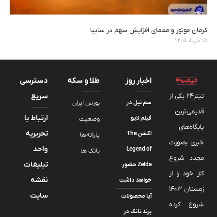
کرمان موتور و معمای افزایش سهم در سایپا
۱۵ مرداد ۱۴۰۵
اخبار روز
طلا و سکه
دسترسی
تیتر24 یکی از
سریع
سم نیل در
بورس ایران
قدیمی‌ترین
ارتباط با
فیلم لایو
وضعیت
پایگاه‌های
تحریریه
اکشن The
یارانه‌ها
خبری بصورت
واحد
Legend of
بانک ها
مجدد شروع
تبلیغات
Zelda حضور
کار خود را از
نقشه
خواهد داشت
زمستان 1403
سایت
آیا محصولات
شروع کرده
برند تانک در