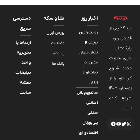
اخبار روز
طلا و سکه
دسترسی
تیتر24 یکی از
سریع
روایت رامین
بورس ایران
قدیمی‌ترین
ارتباط با
پرچمی از
وضعیت
پایگاه‌های
تحریریه
نقش مهران
یارانه‌ها
خبری بصورت
واحد
مدیری در
بانک ها
مجدد شروع
تبلیغات
نجات او از
کار خود را از
نقشه
زندان
زمستان 1403
سایت
ساندویچ پانل
شروع کرده
۱ سانتی
است.
سقفی
پلی‌یورتان
اقتصادی آریا