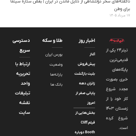
ناگفته‌های سحر دولتشاهی از دلایل ماندن در ایران | بغض ستاره سینما
برای وطن
۱۷ مرداد ۱۴۰۵
اخبار روز
طلا و سکه
دسترسی
تیتر24 یکی از
سریع
آغاز
بورس ایران
قدیمی‌ترین
ارتباط با
پیش‌فروش
وضعیت
پایگاه‌های
تحریریه
بلیت بازگشت
یارانه‌ها
خبری بصورت
واحد
زائران دهه
بانک ها
مجدد شروع
تبلیغات
پایانی صفر از
کار خود را از
نقشه
امروز
زمستان 1403
سایت
بخش‌هایی از
شروع کرده
فیلم Cliff
است.
Booth دوباره