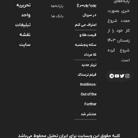
پایگاه‌های
تحریریه
پوریا پورسرخ
یارانه‌ها
خبری بصورت
واحد
در سریال
بانک ها
مجدد شروع
تبلیغات
اعتراف می کنم
کار خود را از
نقشه
قیمت طلا و
زمستان 1403
سایت
سکه پنجشنبه
شروع کرده
۱۵ مرداد
است.
تریلر جدید
فیلم ترسناک
Insidious:
Out of the
Further
منتشر شد
کلیه حقوق این وبسایت برای ایران تحلیل محفوظ می‌باشد