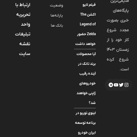
قدیمی‌ترین
ارتباط با
فیلم لایو
وضعیت
پایگاه‌های
تحریریه
اکشن The
یارانه‌ها
خبری بصورت
واحد
Legend of
بانک ها
مجدد شروع
تبلیغات
Zelda حضور
کار خود را از
نقشه
خواهد داشت
زمستان 1403
سایت
آیا محصولات
شروع کرده
برند تانک در
است.
آینده رقیب
خودروهای
ژاپنی خواهند
شد؟
اینوی توربو در
برنامه توسعه
ایران خودرو