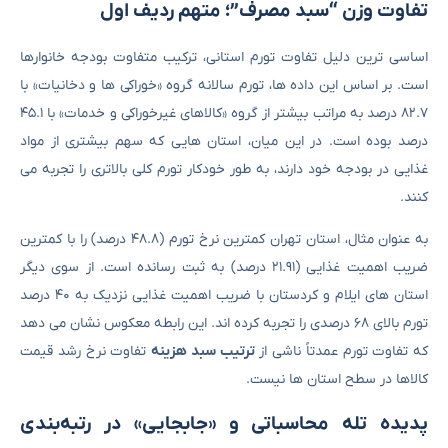
تفاوت وزن “سبد مصرف”؛ متهم ردیف اول
اساسی ترین دلیل تفاوت تورم استانی، ترکیب متفاوت بودجه خانوارها
است. بر اساس این داده ها، تورم سالانه گروه «خوراکی ها و دخانیات» با
۸۲.۷ درصد به مراتب بیشتر از گروه «کالاهای غیرخوراکی و خدمات» با ۴۵.۱
درصد بوده است. در این میان، استان هایی که سهم بیشتری از مواد
غذایی در بودجه خود دارند، به طور خودکار تورم کلی بالاتری را تجربه می
کنند.
به عنوان مثال، استان تهران کمترین نرخ تورم (۴۸.۸ درصد) را با کمترین
ضریب اهمیت غذایی (۲۱.۹۱ درصد) به ثبت رسانده است. از سوی دیگر
استان های ایلام و کردستان با ضریب اهمیت غذایی نزدیک به ۴۰ درصد
تورم بالای ۶۸ درصدی را تجربه کرده اند. این رابطه معکوس نشان می دهد
که تفاوت تورم عمدتاً ناشی از
ترتیب سبد هزینه
تفاوت نرخ رشد قیمت
کالاها در سطح استان ها نیست.
پدیده تله محاسباتی و «جابجایی» در رتبه‌بندی