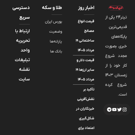
اخبار روز
طلا و سکه
دسترسی
تیتر24 یکی از
سریع
قیمت انواع
بورس ایران
قدیمی‌ترین
ارتباط با
مصالح
وضعیت
پایگاه‌های
تحریریه
ساختمانی ۱۹
یارانه‌ها
خبری بصورت
واحد
مرداد ۱۴۰۵
بانک ها
مجدد شروع
تبلیغات
قیمت دلار و
کار خود را از
نقشه
سایر ارزها ۱۹
زمستان 1403
سایت
مرداد ۱۴۰۵
شروع کرده
تأکید بر
است.
نقش‌آفرینی
خبرنگاران در
شکل‌گیری
اعتماد برای