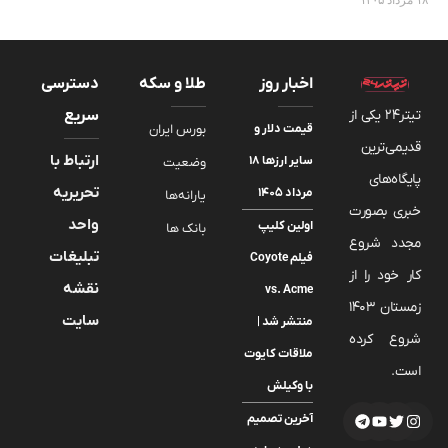
اخبار روز
طلا و سکه
دسترسی
تیتر24 یکی از
سریع
قیمت دلار و
بورس ایران
قدیمی‌ترین
ارتباط با
سایر ارزها ۱۸
وضعیت
پایگاه‌های
تحریریه
مرداد ۱۴۰۵
یارانه‌ها
خبری بصورت
واحد
اولین کلیپ
بانک ها
مجدد شروع
تبلیغات
فیلم Coyote
کار خود را از
نقشه
vs. Acme
زمستان 1403
سایت
منتشر شد |
شروع کرده
ملاقات کایوت
است.
با وکیلش
آخرین تصمیم