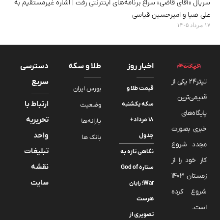
سریال «آقای قاضی» سراغ برنامه‌های اینترنتی رفت | اشاره غیرمستقیم به
علی ضیا و امیرحسین قیاسی
۱۷ مرداد ۱۴۰۵
اخبار روز
طلا و سکه
دسترسی
تیتر24 یکی از
سریع
قیمت طلا و
بورس ایران
قدیمی‌ترین
ارتباط با
سکه یکشنبه
وضعیت
پایگاه‌های
تحریریه
۱۸ مرداد+
یارانه‌ها
خبری بصورت
واحد
جدول
بانک ها
مجدد شروع
تبلیغات
نگاهی تازه به
کار خود را از
نقشه
ستاره God of
زمستان 1403
سایت
War؛ رایان
شروع کرده
هرست
است.
تصویری از