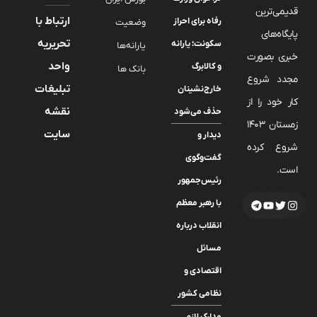
قدیمی‌ترین
ارتباط با
رفاه برای احراز
وضعیت
پایگاه‌های
تحریریه
سکونت؛ یارانه
یارانه‌ها
خبری بصورت
واحد
و کالابرگ
بانک ها
مجدد شروع
تبلیغات
خارج‌نشینان
کار خود را از
نقشه
حذف می‌شود
زمستان 1403
سایت
دیدار و
شروع کرده
گفت‌وگوی
است.
رئیس‌جمهور
با رهبر معظم
انقلاب درباره
مسائل
اقتصادی و
نظامی کشور
مدارک لازم