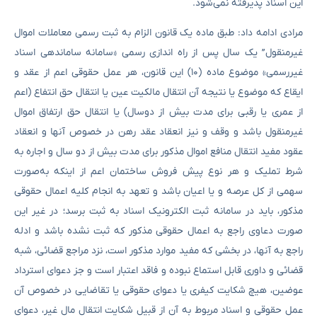
این اسناد پذیرفته نمی‌شود.
مرادی ادامه داد: طبق ماده یک قانون الزام به ثبت رسمی معاملات اموال
غیرمنقول” یک سال پس از راه اندازی رسمی «سامانه ساماندهی اسناد
غیررسمی» موضوع ماده (۱۰) این قانون، هر عمل حقوقی اعم از عقد و
ایقاع که موضوع یا نتیجه آن انتقال مالکیت عین یا انتقال حق انتفاع (اعم
از عمری یا رقبی برای مدت بیش از دوسال) یا انتقال حق ارتفاق اموال
غیرمنقول باشد و وقف و نیز انعقاد عقد رهن در خصوص آنها و انعقاد
عقود مفید انتقال منافع اموال مذکور برای مدت بیش از دو سال و اجاره به
شرط تملیک و هر نوع پیش فروش ساختمان اعم از اینکه به‌صورت
سهمی از کل عرصه و یا اعیان باشد و تعهد به انجام کلیه اعمال حقوقی
مذکور، باید در سامانه ثبت الکترونیک اسناد به ثبت برسد؛ در غیر این
صورت دعاوی راجع به اعمال حقوقی مذکور که ثبت نشده باشد و ادله
راجع به آنها، در بخشی که مفید موارد مذکور است، نزد مراجع قضائی، شبه
قضائی و داوری قابل استماع نبوده و فاقد اعتبار است و جز دعوای استرداد
عوضین، هیچ شکایت کیفری یا دعوای حقوقی یا تقاضایی در خصوص آن
عمل حقوقی و اسناد مربوط به آن از قبیل شکایت انتقال مال غیر، دعوای