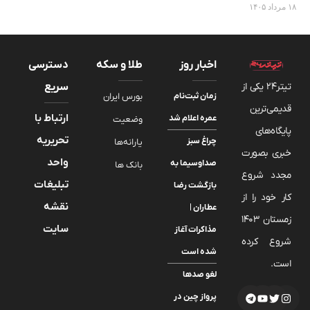
۱۸ مرداد ۱۴۰۵
اخبار روز
طلا و سکه
دسترسی
تیتر24 یکی از
سریع
زمان ثبت‌نام
بورس ایران
قدیمی‌ترین
ارتباط با
عمره اعلام شد
وضعیت
پایگاه‌های
تحریریه
چراغ سبز
یارانه‌ها
خبری بصورت
واحد
صداوسیما به
بانک ها
مجدد شروع
تبلیغات
بازگشت رضا
کار خود را از
نقشه
عطاران |
زمستان 1403
سایت
مذاکرات آغاز
شروع کرده
شده است
است.
لغو صدها
پرواز چین در